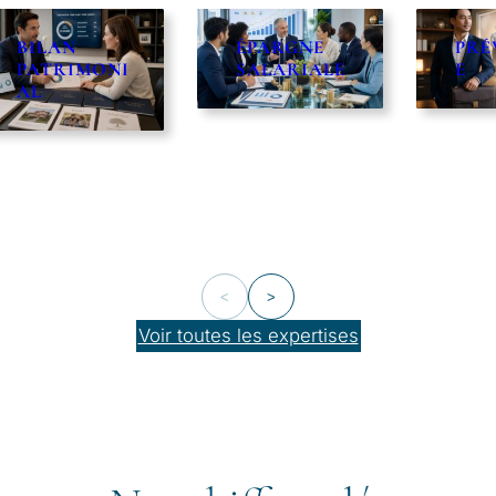
ÉPARGNE
PRÉVOYANC
ASS
SALARIALE
E
EMP
R
<
>
Voir toutes les expertises