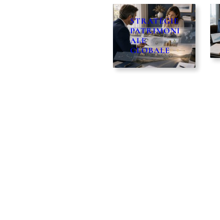
STRATÉGIE
BILAN
PATRIMONI
PATRIMONI
ALE
AL
GLOBALE