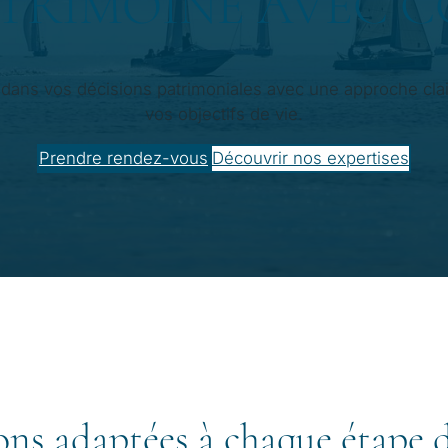
TRIMOINE AVEC 
ns vos décisions patrimoniales avec une approche clair
vos objectifs de vie.
Prendre rendez-vous
Découvrir nos expertises
ons adaptées à chaque étape d