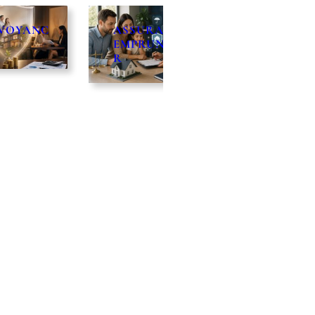
URANCE
ÉPARGNE
GIRARDI
RUNTEU
SOLIDAIRE
INDUSTRI