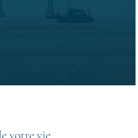
CONFIANCE
e, personnalisée et durable, adaptée à
e votre vie